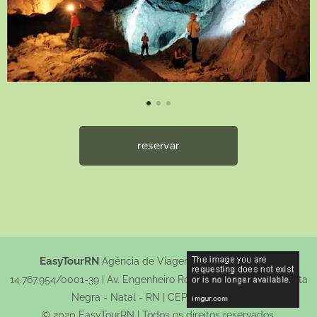
reservar
EasyTourRN
Agência de Viagens e Turismo | CNPJ:
14.767.954/0001-39 | Av. Engenheiro Roberto Freire, 4044 - Ponta
Negra - Natal - RN | CEP: 59090-000
© 2020 EasyTourRN | Todos os direitos reservados.